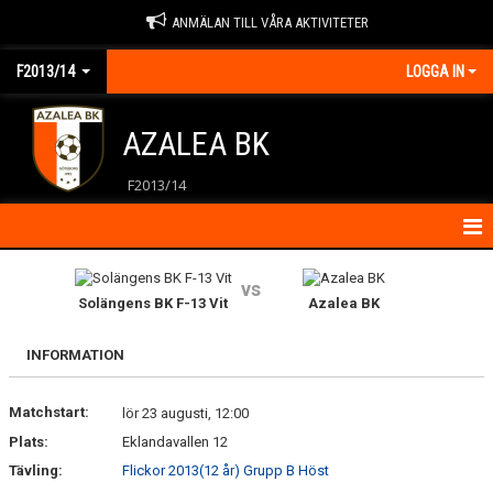
ANMÄLAN TILL VÅRA AKTIVITETER
F2013/14
LOGGA IN
AZALEA BK
F2013/14
HEM
vs
Solängens BK F-13 Vit
Azalea BK
KALENDER
INFORMATION
KONTAKT
Matchstart:
MATCHER
lör 23 augusti, 12:00
Plats:
Eklandavallen 12
NYHETER
Tävling:
Flickor 2013(12 år) Grupp B Höst