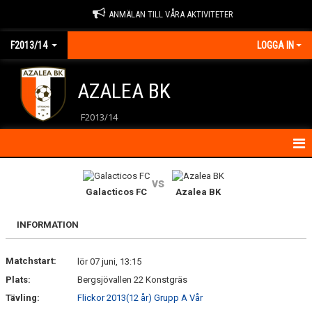
ANMÄLAN TILL VÅRA AKTIVITETER
F2013/14
LOGGA IN
AZALEA BK
F2013/14
HEM
vs
Galacticos FC
Azalea BK
KALENDER
INFORMATION
KONTAKT
Matchstart:
MATCHER
lör 07 juni, 13:15
Plats:
Bergsjövallen 22 Konstgräs
NYHETER
Tävling:
Flickor 2013(12 år) Grupp A Vår