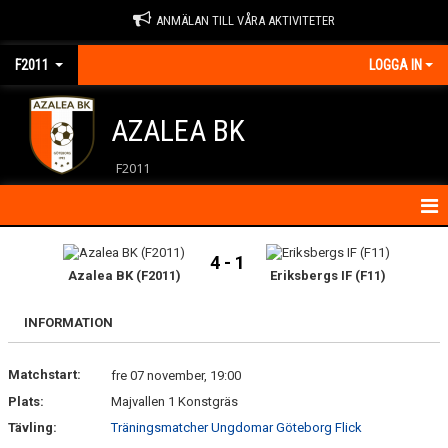
ANMÄLAN TILL VÅRA AKTIVITETER
F2011
LOGGA IN
AZALEA BK
F2011
HEM
4 - 1
Azalea BK (F2011)
Eriksbergs IF (F11)
KONTAKT
INFORMATION
KALENDER
Matchstart:
MATCHER
fre 07 november, 19:00
Plats:
Majvallen 1 Konstgräs
NYHETER
Tävling:
Träningsmatcher Ungdomar Göteborg Flick