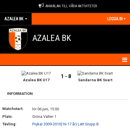
ANMÄLAN TILL VÅRA AKTIVITETER
AZALEA BK
LOGGA IN
AZALEA BK
HEM
1 - 8
Azalea BK U17
Sandarna BK Svart
KONTAKTA OSS
INFORMATION
OM FÖRENINGEN
Matchstart:
lör 06 juni, 15:00
BLI MEDLEM
Plats:
Gröna Vallen 1
IDROTTSSKADOR
Tävling:
Pojkar 2009-2010(16-17 år) Lätt Grupp B