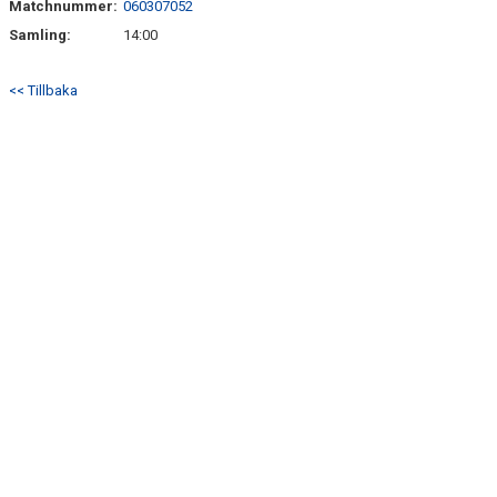
Matchnummer:
060307052
TRÄN.TIDER
Samling:
14:00
KLUBBHUS
<< Tillbaka
KLUBBSHOP
MATCHER
CUPER
RIKTLINJER
SPONSRING
DOKUMENT