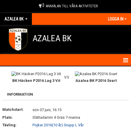
ANMÄLAN TILL VÅRA AKTIVITETER
AZALEA BK
LOGGA IN
AZALEA BK
HEM
vs
BK Häcken P2016 Lag 3 Vit
Azalea BK P2016 Svart
KONTAKTA OSS
INFORMATION
OM FÖRENINGEN
Matchstart:
sön 07 juni, 16:15
BLI MEDLEM
Plats:
Slättadamm 4 Gräs 7-manna
IDROTTSSKADOR
Tävling:
Pojkar 2016(10 år) Grupp L Vår