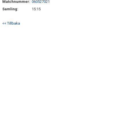
Matchnummer:
060527021
TRÄN.TIDER
Samling:
15:15
KLUBBHUS
<< Tillbaka
KLUBBSHOP
MATCHER
CUPER
RIKTLINJER
SPONSRING
DOKUMENT