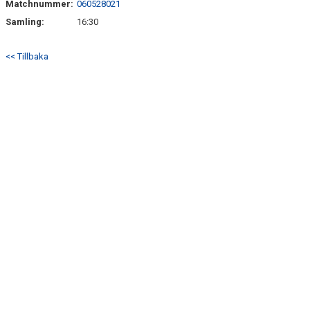
Matchnummer:
060528021
TRÄN.TIDER
Samling:
16:30
KLUBBHUS
<< Tillbaka
KLUBBSHOP
MATCHER
CUPER
RIKTLINJER
SPONSRING
DOKUMENT