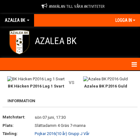
ANMÄLAN TILL VÅRA AKTIVITETER
AZALEA BK
LOGGA IN
AZALEA BK
HEM
vs
BK Häcken P2016 Lag 1 Svart
Azalea BK P2016 Guld
KONTAKTA OSS
INFORMATION
OM FÖRENINGEN
Matchstart:
sön 07 juni, 17:30
BLI MEDLEM
Plats:
Slättadamm 4 Gräs 7-manna
IDROTTSSKADOR
Tävling:
Pojkar 2016(10 år) Grupp J Vår