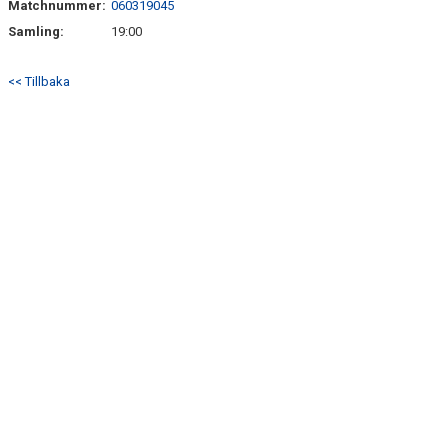
Matchnummer:
060319045
TRÄN.TIDER
Samling:
19:00
KLUBBHUS
<< Tillbaka
KLUBBSHOP
MATCHER
CUPER
RIKTLINJER
SPONSRING
DOKUMENT