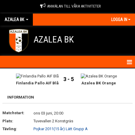
ANMÄLAN TILL VÅRA AKTIVITETER
AZALEA BK
LOGGA IN
AZALEA BK
HEM
3 - 5
Finlandia Pallo AIF Blå
Azalea BK Orange
KONTAKTA OSS
INFORMATION
OM FÖRENINGEN
Matchstart:
ons 03 juni, 20:00
BLI MEDLEM
Plats:
Tuvevallen 2 Konstgräs
IDROTTSSKADOR
Tävling:
Pojkar 2011(15 år) Lätt Grupp A