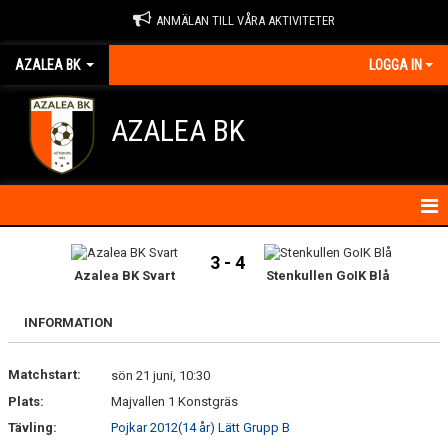
ANMÄLAN TILL VÅRA AKTIVITETER
AZALEA BK
LOGGA IN
AZALEA BK
HEM
3 - 4
Azalea BK Svart
Stenkullen GoIK Blå
KONTAKTA OSS
INFORMATION
OM FÖRENINGEN
Matchstart:
sön 21 juni, 10:30
BLI MEDLEM
Plats:
Majvallen 1 Konstgräs
IDROTTSSKADOR
Tävling:
Pojkar 2012(14 år) Lätt Grupp B