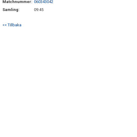
Matchnummer:
060343042
TRÄN.TIDER
Samling:
09:45
KLUBBHUS
<< Tillbaka
KLUBBSHOP
MATCHER
CUPER
RIKTLINJER
SPONSRING
DOKUMENT