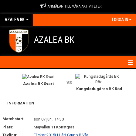
ANMÄLAN TILL VÅRA AKTIVITETER
AZALEA BK
LOGGA IN
AZALEA BK
HEM
vs
Azalea BK Svart
KONTAKTA OSS
Kungsladugårds BK Röd
OM FÖRENINGEN
INFORMATION
BLI MEDLEM
Matchstart:
sön 07 juni, 14:30
Plats:
Majvallen 11 Konstgräs
IDROTTSSKADOR
Tävling:
Flickor 2015(11 år) Grupp B Vår