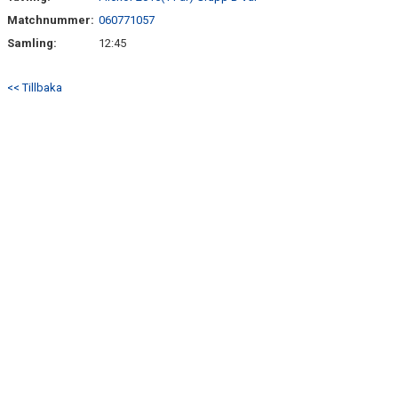
TRÄN.TIDER
Matchnummer:
060771057
Samling:
12:45
KLUBBHUS
<< Tillbaka
KLUBBSHOP
MATCHER
CUPER
RIKTLINJER
SPONSRING
DOKUMENT