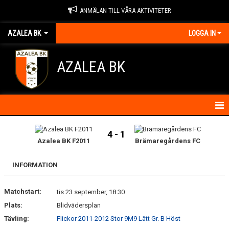
ANMÄLAN TILL VÅRA AKTIVITETER
AZALEA BK
LOGGA IN
AZALEA BK
HEM
4 - 1
Azalea BK F2011
Brämaregårdens FC
KONTAKTA OSS
INFORMATION
OM FÖRENINGEN
Matchstart:
tis 23 september, 18:30
BLI MEDLEM
Plats:
Blidvädersplan
IDROTTSSKADOR
Tävling:
Flickor 2011-2012 Stor 9M9 Lätt Gr. B Höst