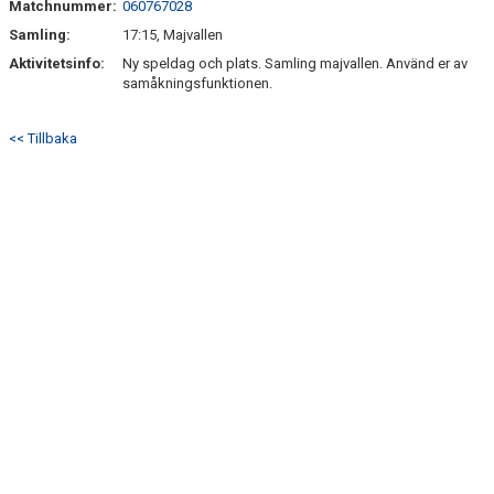
Matchnummer:
060767028
TRÄN.TIDER
Samling:
17:15, Majvallen
Aktivitetsinfo:
KLUBBHUS
Ny speldag och plats. Samling majvallen. Använd er av
samåkningsfunktionen.
KLUBBSHOP
<< Tillbaka
MATCHER
CUPER
RIKTLINJER
SPONSRING
DOKUMENT