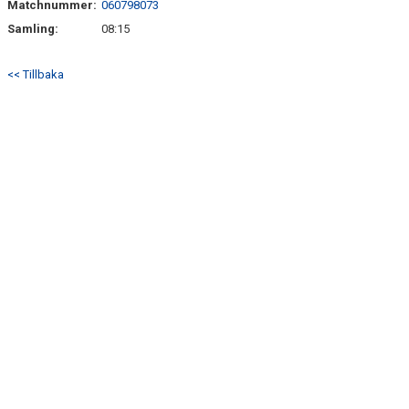
Matchnummer:
060798073
TRÄN.TIDER
Samling:
08:15
KLUBBHUS
<< Tillbaka
KLUBBSHOP
MATCHER
CUPER
RIKTLINJER
SPONSRING
DOKUMENT