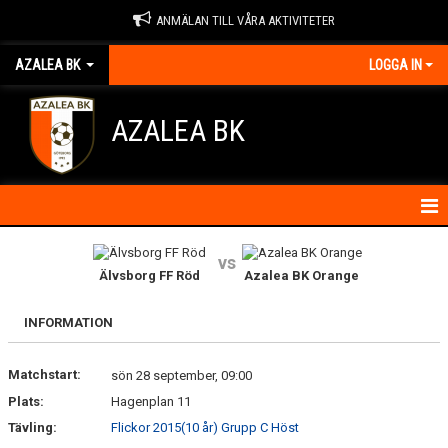
ANMÄLAN TILL VÅRA AKTIVITETER
AZALEA BK
LOGGA IN
AZALEA BK
HEM
vs
Älvsborg FF Röd
Azalea BK Orange
KONTAKTA OSS
INFORMATION
OM FÖRENINGEN
Matchstart:
sön 28 september, 09:00
BLI MEDLEM
Plats:
Hagenplan 11
IDROTTSSKADOR
Tävling:
Flickor 2015(10 år) Grupp C Höst