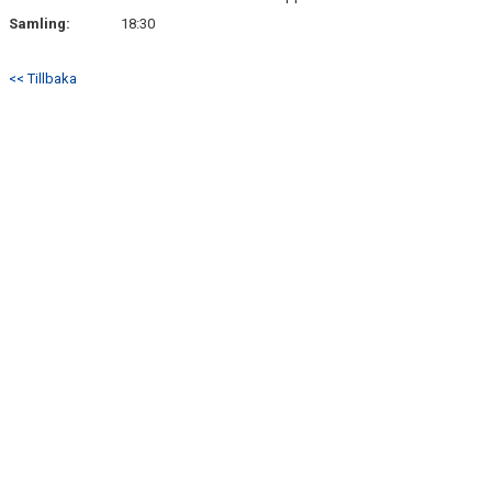
TRÄN.TIDER
Samling:
18:30
KLUBBHUS
<< Tillbaka
KLUBBSHOP
MATCHER
CUPER
RIKTLINJER
SPONSRING
DOKUMENT