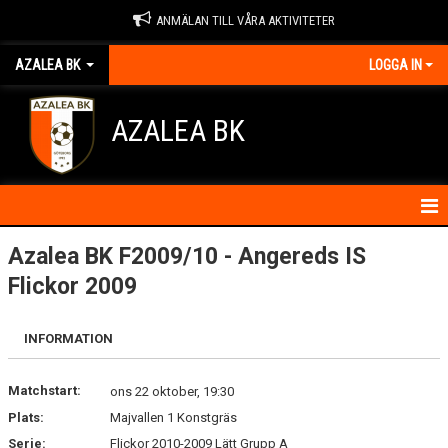
ANMÄLAN TILL VÅRA AKTIVITETER
AZALEA BK
LOGGA IN
AZALEA BK
HEM
Azalea BK F2009/10 - Angereds IS
Flickor 2009
KONTAKTA OSS
OM FÖRENINGEN
INFORMATION
BLI MEDLEM
Matchstart:
ons 22 oktober, 19:30
Plats:
Majvallen 1 Konstgräs
IDROTTSSKADOR
Serie:
Flickor 2010-2009 Lätt Grupp A